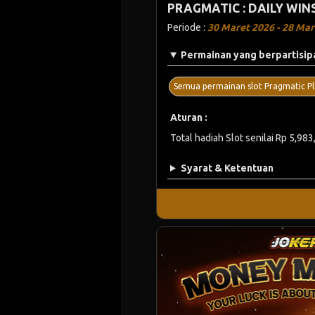
PRAGMATIC : DAILY WI
Periode :
30 Maret 2026 - 28 Mar
Permainan yang berpartisip
Semua permainan slot Pragmatic Pl
Aturan :
Total hadiah Slot senilai Rp 5,98
Syarat & Ketentuan