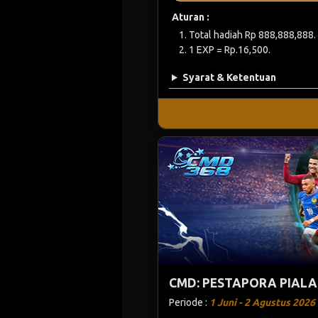
Aturan :
Total hadiah Rp 888,888,888.
1 EXP = Rp.16,500.
Syarat & Ketentuan
CMD: PESTAPORA PIALA
Periode :
1 Juni - 2 Agustus 2026