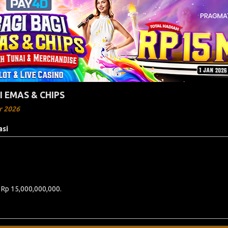
I EMAS & CHIPS
r 2026
asi
i Rp 15,000,000,000.