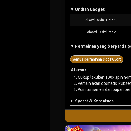
Undian Gadget
Xiaomi Redmi Note 15
Xiaomi Redmi Pad 2
Permainan yang berpartisip
Semua permainan slot PGSoft
Aturan :
Cukup lakukan 100x spin nom
Pemain akan otomatis ikut se
Poin turnamen dan papan peri
Syarat & Ketentuan