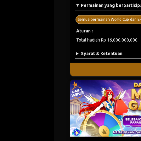
Permainan yang berpartisip
Semua permainan World Cup dan E
Aturan :
Total hadiah Rp 16,000,000,000.
Syarat & Ketentuan