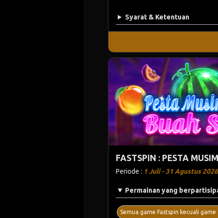
Syarat & Ketentuan
FASTSPIN : PESTA MUSI
Periode :
1 Juli - 31 Agustus 2026
Permainan yang berpartisip
Semua game Fastspin kecuali game