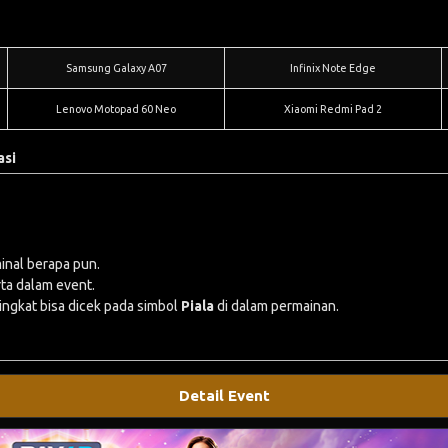
Samsung Galaxy A07
Infinix Note Edge
Lenovo Motopad 60 Neo
Xiaomi Redmi Pad 2
asi
inal berapa pun.
rta dalam event.
ngkat bisa dicek pada simbol
Piala
di dalam permainan.
Detail Event