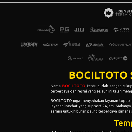
Journey To The West
Go
BOCILTOTO S
Nama
BOCILTOTO
tentu sudah sangat cukup
terpercaya dan resmi yang sejauh ini telah men
BOCILTOTO juga menyediakan layanan topup de
layanan livechat yang support 24 jam. Makanya
Forest Treasures
Boo
sarana untuk hiburan paling terpercaya dimana 
Tem