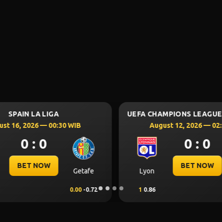
k's Treasure
Golden Temple
Super Ri
IERS
UEFA CHAMPIONS LEAGUE QUALIFIERS
UEF
August 12, 2026 — 01:15 WIB
0 : 0
BET NOW
Slovan
bahce
Mjallby
Bodo
Bratislava
.87
0.5
0.83
-0.5
0.99
0.7
oney Tree
Fruit Ripe
Magic Aca