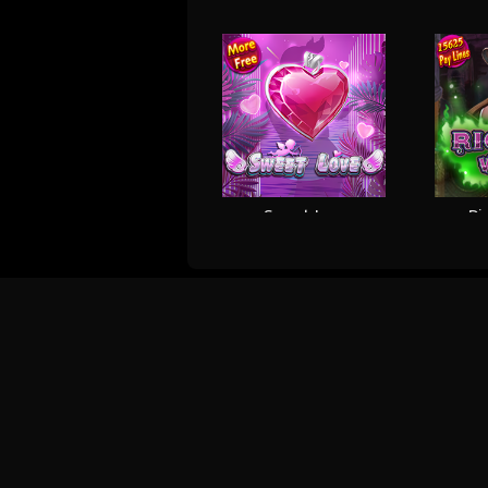
Sweet Love
Ri
Mysterious Pyramid
Hu