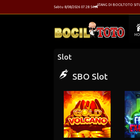
SELAMAT DATANG DI BOCILTOTO SITUS GAME 
Sabtu 8/08/2026 07:28:56
HO
Slot
SBO Slot