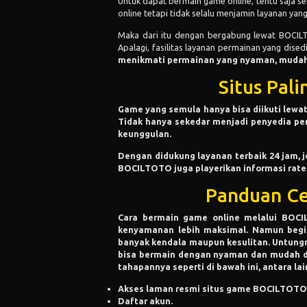
Untuk dapat bermain game online, tentu saja 
online tetapi tidak selalu menjamin layanan yan
Maka dari itu dengan bergabung lewat BOCIL
Apalagi, fasilitas layanan permainan yang dise
menikmati permainan yang nyaman, mudah 
Situs Pal
Friday in Vegas
Crow
Game yang semula hanya bisa diikuti lewat
Tidak hanya sekedar menjadi penyedia pe
keunggulan.
Dengan didukung layanan terbaik 24 jam, j
BOCILTOTO juga playerikan informasi rate
Panduan Ce
Cara bermain game online melalui BOCI
kenyamanan lebih maksimal. Namun begi
banyak kendala maupun kesulitan. Untun
Jungle Gold
B
bisa bermain dengan nyaman dan mudah da
Megaways
tahapannya seperti di bawah ini, antara lai
Akses laman resmi situs game BOCILTOTO
Daftar akun.