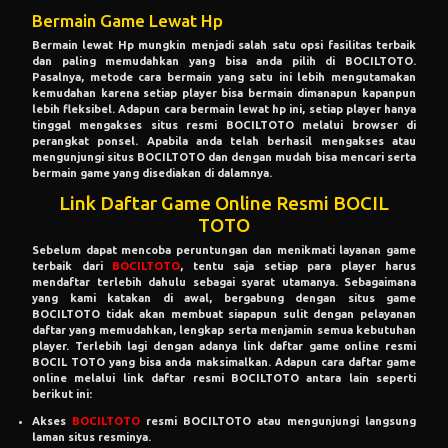
Bermain Game Lewat Hp
Bermain lewat Hp mungkin menjadi salah satu opsi fasilitas terbaik
dan paling memudahkan yang bisa anda pilih di BOCILTOTO.
Pasalnya, metode cara bermain yang satu ini lebih mengutamakan
kemudahan karena setiap player bisa bermain dimanapun kapanpun
lebih fleksibel. Adapun cara bermain lewat hp ini, setiap player hanya
tinggal mengakses situs resmi BOCILTOTO melalui browser di
perangkat ponsel. Apabila anda telah berhasil mengakses atau
mengunjungi situs BOCILTOTO dan dengan mudah bisa mencari serta
bermain game yang disediakan di dalamnya.
Link Daftar Game Online Resmi BOCIL
TOTO
Sebelum dapat mencoba peruntungan dan menikmati layanan game
terbaik dari
BOCILTOTO
, tentu saja setiap para player harus
mendaftar terlebih dahulu sebagai syarat utamanya. Sebagaimana
yang kami katakan di awal, bergabung dengan situs game
BOCILTOTO tidak akan membuat siapapun sulit dengan pelayanan
daftar yang memudahkan, lengkap serta menjamin semua kebutuhan
player. Terlebih lagi dengan adanya link daftar game online resmi
BOCIL TOTO yang bisa anda maksimalkan. Adapun cara daftar game
online melalui link daftar resmi BOCILTOTO antara lain seperti
berikut ini:
Akses
BOCILTOTO
resmi BOCILTOTO atau mengunjungi langsung
laman situs resminya.