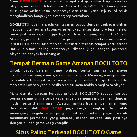
Nama
BOCILTOTO
tentu sudah sangat cukup familiar bagi mayoritas
player game online di Indonesia. Betapa tidak, BOCILTOTO merupakan
situs game online resmi terpercaya dan resmi yang sejauh ini telah
menghadirkan banyak jenis catergory permainan.
BOCILTOTO juga menyediakan layanan topup dengan berbagai pilihan
metode mulai layanan topup yang lengkap, akses akun pro bisa melalui
perangkat apa saja hingga layanan livechat yang support 24 jam.
Makanya, jika anda ingin mencoba peruntungan dalam bermain game di
BOCILTOTO tentu bisa menjadi alternatif terbaik tempat atau sarana
untuk hiburan paling terpercaya dimana juga sangat potensial
playerikan banyak keuntungan.
Tempat Bermain Game Amanah BOCILTOTO
Untuk dapat bermain game online, tentu saja semua player
membutuhkan yang namanya akun vip dan pro. Memang, meskipun saat
ini sudah ada banyak situs penyedia game online tetapi tidak selalu
menjamin layanan yang diberikan selalu memudahkan bagi para player.
Maka dari itu dengan bergabung lewat BOCILTOTO sebagai tempat
bermain game online terpercaya, anda bisa memasang bermain dengan
mudah serta dijamin aman. Apalagi, fasilitas layanan permainan yang
disediakan oleh
BOCILTOTO
juga sangat lengkap dan telah
menunjang segala apa yang diperlukan setiap player untuk
menikmati permainan yang nyaman, mudah diakses dan pastinya
dengan pilihan game yang komplit.
Situs Paling Terkenal BOCILTOTO Game