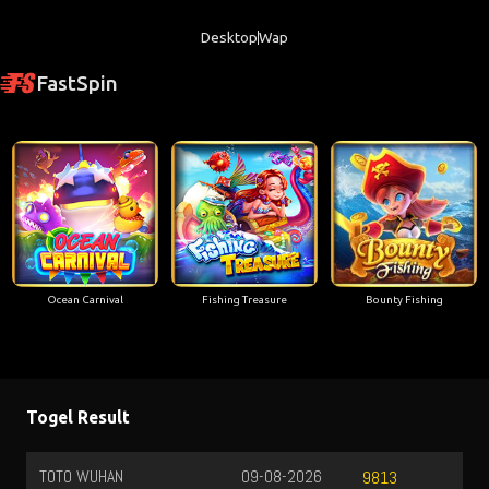
Desktop
Wap
FastSpin
Ocean Carnival
Fishing Treasure
Bounty Fishing
Togel Result
TOTO WUHAN
09-08-2026
9813