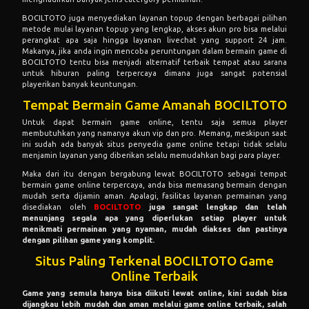
BOCILTOTO juga menyediakan layanan topup dengan berbagai pilihan
metode mulai layanan topup yang lengkap, akses akun pro bisa melalui
perangkat apa saja hingga layanan livechat yang support 24 jam.
Makanya, jika anda ingin mencoba peruntungan dalam bermain game di
BOCILTOTO tentu bisa menjadi alternatif terbaik tempat atau sarana
untuk hiburan paling terpercaya dimana juga sangat potensial
playerikan banyak keuntungan.
Tempat Bermain Game Amanah BOCILTOTO
Untuk dapat bermain game online, tentu saja semua player
membutuhkan yang namanya akun vip dan pro. Memang, meskipun saat
ini sudah ada banyak situs penyedia game online tetapi tidak selalu
menjamin layanan yang diberikan selalu memudahkan bagi para player.
Maka dari itu dengan bergabung lewat BOCILTOTO sebagai tempat
bermain game online terpercaya, anda bisa memasang bermain dengan
mudah serta dijamin aman. Apalagi, fasilitas layanan permainan yang
disediakan oleh
BOCILTOTO
juga sangat lengkap dan telah
menunjang segala apa yang diperlukan setiap player untuk
menikmati permainan yang nyaman, mudah diakses dan pastinya
dengan pilihan game yang komplit.
Situs Paling Terkenal BOCILTOTO Game
Online Terbaik
Game yang semula hanya bisa diikuti lewat online, kini sudah bisa
dijangkau lebih mudah dan aman melalui game online terbaik, salah