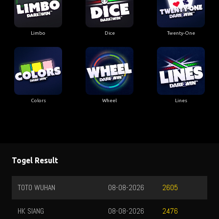
Limbo
Dice
Twenty-One
Colors
Wheel
Lines
Togel Result
TOTO WUHAN
08-08-2026
2605
HK SIANG
08-08-2026
2476