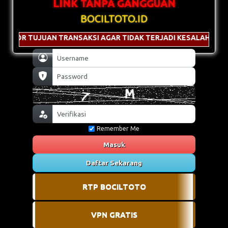
LINK TANPA GANGGUAN
BOCILTOTO.ID
MOR TUJUAN TRANSAKSI AGAR TIDAK TERJADI KESALAHAN PENG
Remember Me
Masuk
Daftar Sekarang
RTP BOCILTOTO
VPN GRATIS