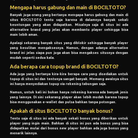
Mengapa harus gabung dan main di BOCILTOTO?
Banyak juga orang yang bertanya mengapa harus gabung dan main di
situs BOCILTOTO tentu saja karena di dalamnya banyak sekali
keuntungan yang akan didapatkan. Misalnya saja di situs ini ada
alternative brand yang jelas akan membantu player sehingga bisa
main lebih aman.
Apalagi sekarang banyak situs yang diblokir sehingga banyak player
yang kesulitan mengaksesnya. Namun, dengan adanya alternative
brand ini jelas siapa pun juga akan bisa mengakses situsnya dengan
mudah seperti sedua kala.
Ada berapa cara topup brand di BOCILTOTO?
Ada juga yang bertanya kira-kira berapa cara yang disediakan untuk
topup di situs ini dan tentunya sangat banyak. Memang awalnya situs
ini hanya menyediakan topup via rekening tabungan saja.
Namun, untuk kali ini bukan hanya rekening karena ada banyak jenis
yang lainnya. Di sini sekarang player akan lebih mudah karena topup
bisa menggunakan e-wallet dan pulsa bahkan tanpa potongan.
Apakah di situs BOCILTOTO banyak bonus?
Tentu saja di situs ini ada banyak sekali bonus yang diberikan untuk
player yang ingin main. Bahkan di situs ini pun ada bonus yang bisa
didapatkan mulai dari bonus new player bahkan ada juga bonus yang
menarik lainnya.