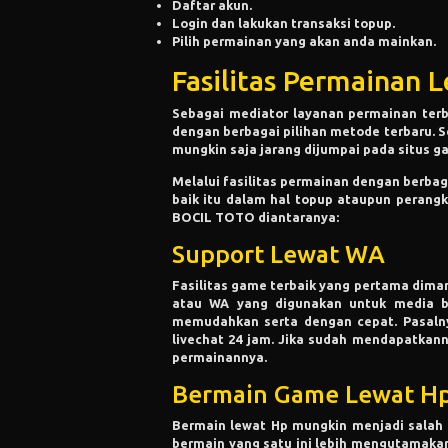
Cookie Hunter
Login dan lakukan transaksi topup.
Pilih permainan yang akan anda mainkan.
Fasilitas Permainan
Sebagai mediator layanan permainan terb
dengan berbagai pilihan metode terbaru. 
mungkin saja jarang dijumpai pada situs ga
Melalui fasilitas permainan dengan berba
baik itu dalam hal topup ataupun perangk
BOCIL TOTO diantaranya:
Support Lewat WA
Fasilitas game terbaik yang pertama dima
atau WA yang digunakan untuk media be
memudahkan serta dengan cepat. Pasalny
livechat 24 jam. Jika sudah mendapatkan
permainannya.
Bermain Game Lewat H
Bermain lewat Hp mungkin menjadi salah s
bermain yang satu ini lebih mengutamakan
hp ini, setiap player hanya tinggal meng