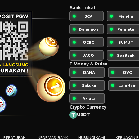
Bank Lokal
UOB
E Money & Pulsa
DANA
OVO
 Gift Delight
Squid Game 2:
Disco 777 Ho
Mukunghwa
Win
Sakuku
Lain-lain
Axiata
Crypto Currency
USDT
PERATURAN
|
INFORMASI BANK
|
HUBUNGI KAMI
|
KEBIJAKAN P