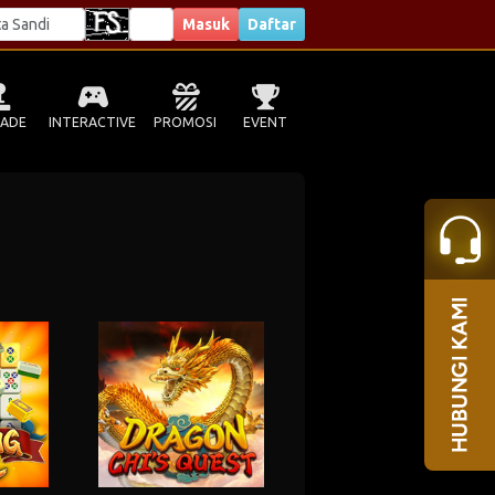
 BONUS MENARIK
SELAMAT DATANG DI BOCILTOTO SITUS GAME ONLI
Masuk
Daftar
ADE
INTERACTIVE
PROMOSI
EVENT