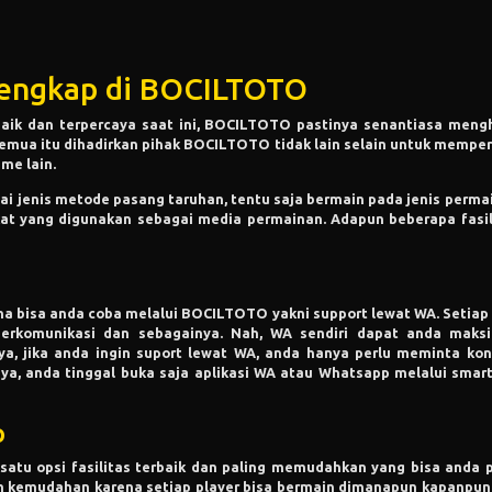
 Lengkap di BOCILTOTO
aik dan terpercaya saat ini, BOCILTOTO pastinya senantiasa mengh
Semua itu dihadirkan pihak BOCILTOTO tidak lain selain untuk mempe
me lain.
gai jenis metode pasang taruhan, tentu saja bermain pada jenis per
at yang digunakan sebagai media permainan. Adapun beberapa fasil
na bisa anda coba melalui BOCILTOTO yakni support lewat WA. Setia
rkomunikasi dan sebagainya. Nah, WA sendiri dapat anda maksi
a, jika anda ingin suport lewat WA, anda hanya perlu meminta k
nya, anda tinggal buka saja aplikasi WA atau Whatsapp melalui sma
p
atu opsi fasilitas terbaik dan paling memudahkan yang bisa anda 
 kemudahan karena setiap player bisa bermain dimanapun kapanpun l
akses situs resmi BOCILTOTO melalui browser di perangkat ponsel. A