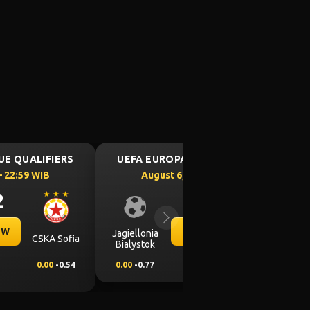
e
Zeustrike Xmas
cules
Wheel of Gems
FA EUROPA LEAGUE QUALIFIERS
August 7, 2026 — 02:00 WIB
0 : 0
Next
BET NOW
Heart of
nfica
Midlothian
5
0.81
-2.5
-0.97
Fantastic Beast