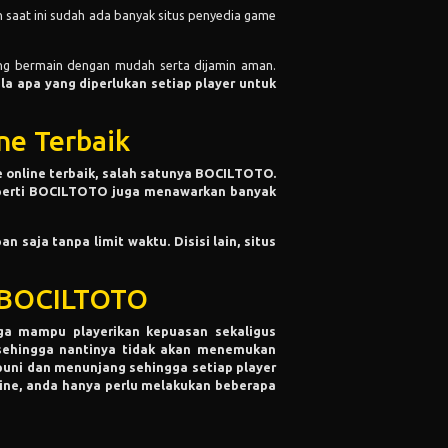
saat ini sudah ada banyak situs penyedia game
ntal
Firefly Hunter
ng bermain dengan mudah serta dijamin aman.
a apa yang diperlukan setiap player untuk
ne Terbaik
e online terbaik, salah satunya BOCILTOTO.
seperti BOCILTOTO juga menawarkan banyak
saja tanpa limit waktu. Disisi lain, situs
inal
Bunny to the Moon
i BOCILTOTO
ga mampu playerikan kepuasan sekaligus
sehingga nantinya tidak akan menemukan
ni dan menunjang sehingga setiap player
ine, anda hanya perlu melakukan beberapa