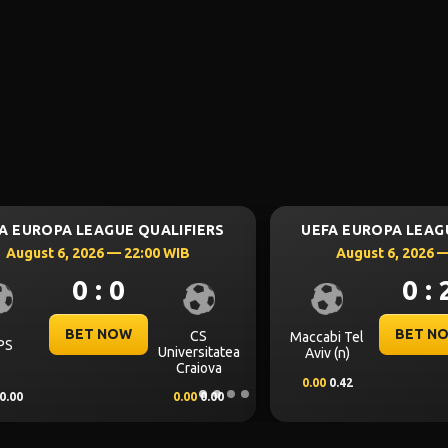
g Net Bass
Genie Mystery
Zeustrik
DJ FEVER
Leprechaun’s Fortune
Mace of Her
ERS
UEFA EUROPA LEAGUE QUALIFIERS
UE
August 7, 2026 — 00:00 WIB
0 : 0
BET NOW
FC Hradec
rs FC
Besiktas
Be
Kralove
0.65
-0.5
-0.85
0.5
0.69
2.
finity Ocean
Jewel Mastermind
PUBG2