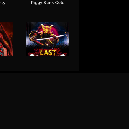
nty
Piggy Bank Gold
al
Last Samurai