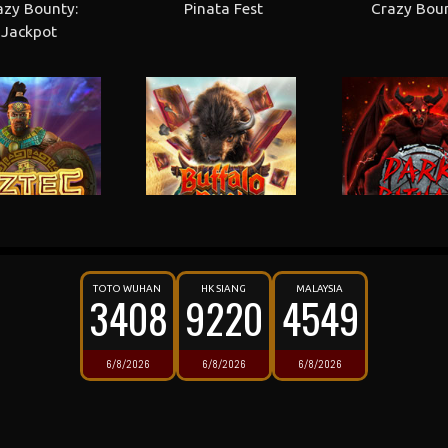
azy Bounty:
Pinata Fest
Crazy Bou
Jackpot
c: Bonus Hunt
Buffalo Rush
Dark Ritu
TOTO WUHAN
HK SIANG
MALAYSIA
3408
9220
4549
6/8/2026
6/8/2026
6/8/2026