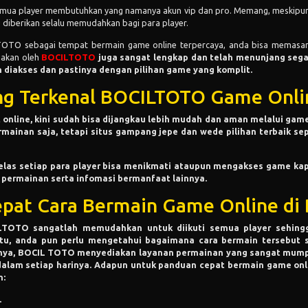
semua player membutuhkan yang namanya akun vip dan pro. Memang, meskipun 
kien Blessing
Football Fever
Maya: Eleme
g diberikan selalu memudahkan bagi para player.
Totem
TOTO sebagai tempat bermain game online terpercaya, anda bisa memasa
diakan oleh
BOCILTOTO
juga sangat lengkap dan telah menunjang segal
diakses dan pastinya dengan pilihan game yang komplit.
ing Terkenal BOCILTOTO Game Onli
 online, kini sudah bisa dijangkau lebih mudah dan aman melalui gam
rmainan saja, tetapi situs gampang jepe dan wede pilihan terbaik 
elas setiap para player bisa menikmati ataupun mengakses game kapan 
Disco 777
Boom of Prosperity
World Cup F
 permainan serta infomasi bermanfaat lainnya.
pat Cara Bermain Game Online d
LTOTO sangatlah memudahkan untuk diikuti semua player sehing
tu, anda pun perlu mengetahui bagaimana cara bermain tersebut 
gnya, BOCIL TOTO menyediakan layanan permainan yang sangat mumpu
lam setiap harinya. Adapun untuk panduan cepat bermain game onl
n:
.