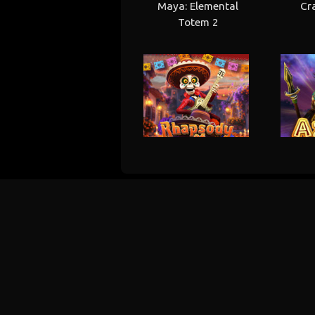
Maya: Elemental
Cr
Totem 2
Rhapsody of Muertos
Azte