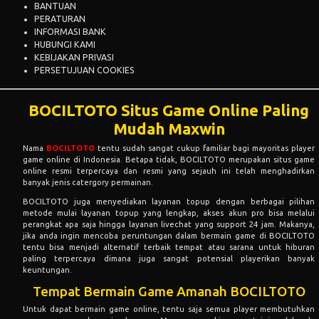
BANTUAN
PERATURAN
INFORMASI BANK
HUBUNGI KAMI
KEBIJAKAN PRIVASI
PERSETUJUAN COOKIES
BOCILTOTO Situs Game Online Paling
Mudah Maxwin
Nama
BOCILTOTO
tentu sudah sangat cukup familiar bagi mayoritas player
game online di Indonesia. Betapa tidak, BOCILTOTO merupakan situs game
online resmi terpercaya dan resmi yang sejauh ini telah menghadirkan
banyak jenis catergory permainan.
BOCILTOTO juga menyediakan layanan topup dengan berbagai pilihan
metode mulai layanan topup yang lengkap, akses akun pro bisa melalui
perangkat apa saja hingga layanan livechat yang support 24 jam. Makanya,
jika anda ingin mencoba peruntungan dalam bermain game di BOCILTOTO
tentu bisa menjadi alternatif terbaik tempat atau sarana untuk hiburan
paling terpercaya dimana juga sangat potensial playerikan banyak
keuntungan.
Tempat Bermain Game Amanah BOCILTOTO
Untuk dapat bermain game online, tentu saja semua player membutuhkan