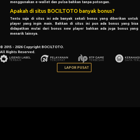
menggunakan e-wallet dan pulsa bahkan tanpa potongan.
Apakah di situs BOCILTOTO banyak bonus?
Tentu saja di situs ini ada banyak sekali bonus yang diberikan untuk
player yang ingin main. Bahkan di situs ini pun ada bonus yang bisa
didapatkan mulai dari bonus new player bahkan ada juga bonus yang
menarik lainnya.
© 2015 - 2026 Copyright BOCILTOTO.
All Rights Reserved.
LAPOR PUSAT