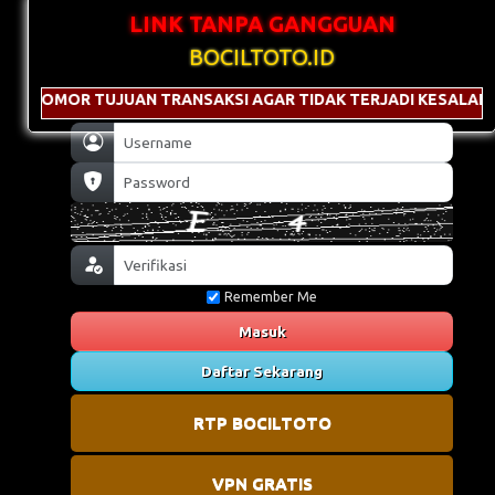
LINK TANPA GANGGUAN
BOCILTOTO.ID
LI NOMOR TUJUAN TRANSAKSI AGAR TIDAK TERJADI KESALAHAN
Remember Me
Masuk
Daftar Sekarang
RTP BOCILTOTO
VPN GRATIS